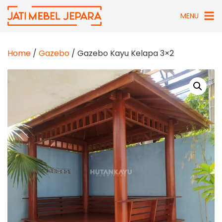
Skip
MENU
to
content
Home
/
Gazebo
/ Gazebo Kayu Kelapa 3×2