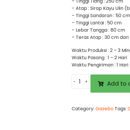
– Tinggi Tiang : 250 cm
– Atap : Sirap Kayu Ulin 
– Tinggi Sandaran : 50 cm
– Tinggi Lantai : 50 cm
– Lebar Tangga : 80 cm
– Teras Atap : 30 cm dari 
Waktu Produksi : 2 – 3 Mi
Waktu Pasang : 1 – 2 Hari
Waktu Pengiriman : 1 Hari
Gazebo
Add to 
Kelapa
2,5
x
2,5
Category:
Gazebo
Tags:
m
quantity