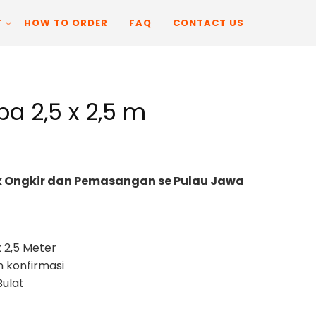
T
HOW TO ORDER
FAQ
CONTACT US
a 2,5 x 2,5 m
 Ongkir dan Pemasangan se Pulau Jawa
x 2,5 Meter
n konfirmasi
Bulat