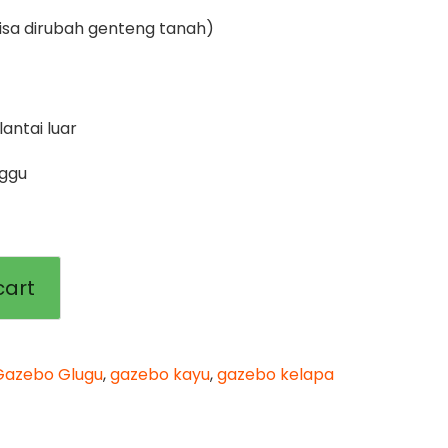
(bisa dirubah genteng tanah)
lantai luar
nggu
cart
Gazebo Glugu
,
gazebo kayu
,
gazebo kelapa