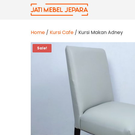
Skip
to
content
Home
/
Kursi Cafe
/ Kursi Makan Adney
Sale!