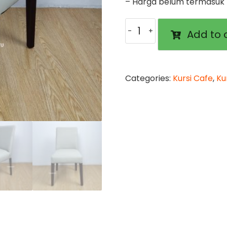
– Harga belum termasuk b
Kursi
Add to 
Makan
Adney
quantity
Categories:
Kursi Cafe
,
Ku