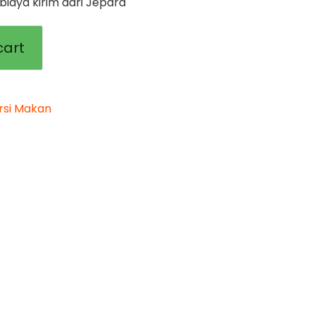
iaya kirim dari Jepara
cart
rsi Makan