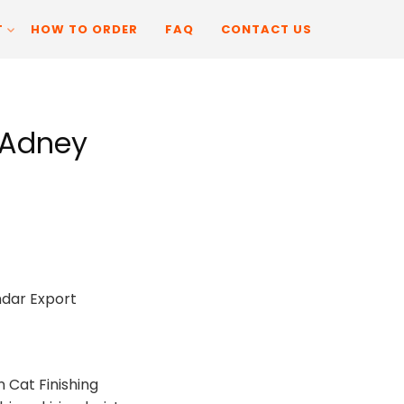
T
HOW TO ORDER
FAQ
CONTACT US
 Adney
urrent
rice
p 750.000.
andar Export
n Cat Finishing