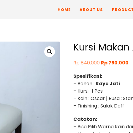
HOME
ABOUT US
PRODUC
Kursi Makan
Original
C
Rp
840.000
Rp
750.000
price
p
Spesifikasi:
was:
is:
– Bahan :
Kayu Jati
Rp 840.000.
R
– Kursi : 1 Pcs
– Kain : Oscar | Busa : St
– Finishing : Salak Doff
Catatan:
– Bisa Pilih Warna Kain da