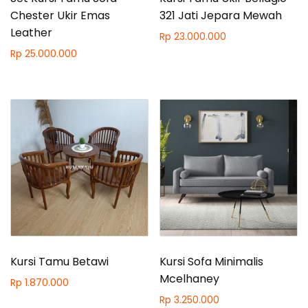
Chester Ukir Emas
321 Jati Jepara Mewah
Leather
Rp
23.000.000
Rp
25.000.000
Kursi Tamu Betawi
Kursi Sofa Minimalis
Mcelhaney
Rp
1.870.000
Rp
3.250.000