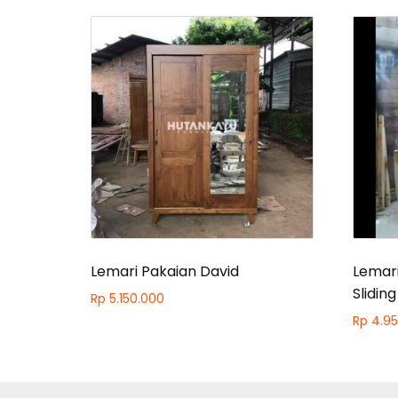
Lemari Pakaian David
Lemari
Sliding
Rp
5.150.000
Rp
4.95