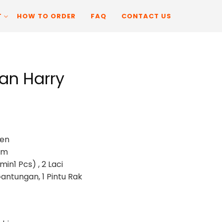
T
HOW TO ORDER
FAQ
CONTACT US
an Harry
ven
 cm
min1 Pcs) , 2 Laci
Gantungan, 1 Pintu Rak