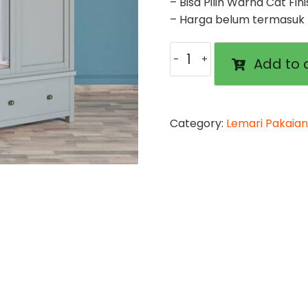
– Bisa Pilih Warna Cat Fin
– Harga belum termasuk b
Lemari
Add to 
Pakaian
Harry
quantity
Category:
Lemari Pakaian