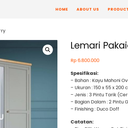
HOME
ABOUT US
PRODUC
rry
Lemari Pakai
Rp
6.800.000
Spesifikasi:
– Bahan : Kayu Mahoni O
– Ukuran : 150 x 55 x 200
– Jenis : 3 Pintu Tarik (Cer
– Bagian Dalam : 2 Pintu 
– Finishing : Duco Doff
Catatan: