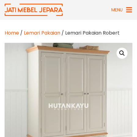
Skip
MENU
to
content
Home
/
Lemari Pakaian
/ Lemari Pakaian Robert