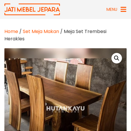
Skip
MENU
to
content
Home
/
Set Meja Makan
/ Meja Set Trembesi
Herakles