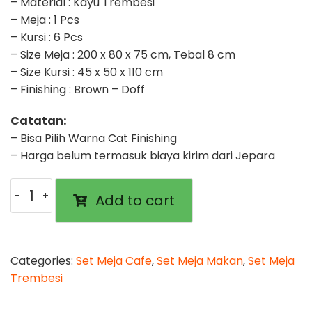
– Material : Kayu Trembesi
– Meja : 1 Pcs
– Kursi : 6 Pcs
– Size Meja : 200 x 80 x 75 cm, Tebal 8 cm
– Size Kursi : 45 x 50 x 110 cm
– Finishing : Brown – Doff
Catatan:
– Bisa Pilih Warna Cat Finishing
– Harga belum termasuk biaya kirim dari Jepara
Meja
Add to cart
Set
Trembesi
Herakles
quantity
Categories:
Set Meja Cafe
,
Set Meja Makan
,
Set Meja
Trembesi