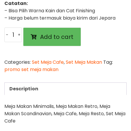
Catatan:
– Bisa Pilih Warna Kain dan Cat Finishing
– Harga belum termasuk biaya kirim dari Jepara
Set
Add to cart
Meja
Makan
Alvin
quantity
Categories:
Set Meja Cafe
,
Set Meja Makan
Tag:
promo set meja makan
Description
Meja Makan Minimalis, Meja Makan Retro, Meja
Makan Scandinavian, Meja Cafe, Meja Resto, Set Meja
Cafe