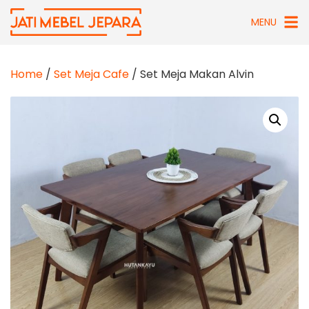
Skip
MENU
to
content
Home
/
Set Meja Cafe
/ Set Meja Makan Alvin