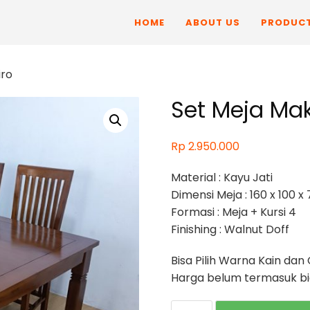
HOME
ABOUT US
PRODUC
iro
Set Meja Ma
Rp
2.950.000
Material : Kayu Jati
Dimensi Meja : 160 x 100 x
Formasi : Meja + Kursi 4
Finishing : Walnut Doff
Bisa Pilih Warna Kain dan 
Harga belum termasuk bia
Set