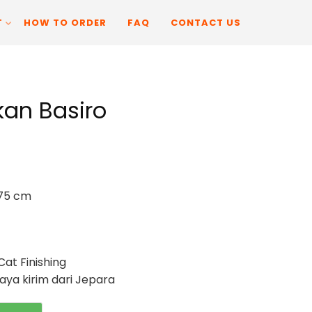
T
HOW TO ORDER
FAQ
CONTACT US
kan Basiro
 75 cm
Cat Finishing
ya kirim dari Jepara