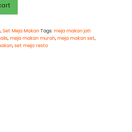
cart
e
,
Set Meja Makan
Tags:
meja makan jati
alis
,
meja makan murah
,
meja makan set
,
makan
,
set meja resto