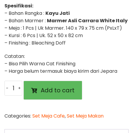
Spesifikasi:
– Bahan Rangka :
Kayu Jati
– Bahan Marmer :
Marmer Asli Carrara White Italy
– Meja : 1 Pcs | Uk Marmer. 140 x 79 x 75 cm (PxLxT)
– Kursi : 6 Pcs | Uk. 52 x 50 x 82 cm
– Finishing : Bleaching Doff
Catatan:
– Bisa Pilih Warna Cat Finishing
– Harga belum termasuk biaya kirim dari Jepara
Set
Add to cart
Meja
Makan
Greatest
quantity
Categories:
Set Meja Cafe
,
Set Meja Makan