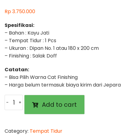
Rp
3.750.000
Spesifikasi:
– Bahan : Kayu Jati
– Tempat Tidur : 1 Pcs
– Ukuran : Dipan No. 1 atau 180 x 200 cm
– Finishing : Salak Doff
Catatan:
– Bisa Pilih Warna Cat Finishing
– Harga belum termasuk biaya kirim dari Jepara
Tempat
Add to cart
Tidur
Dipan
Alexavier
quantity
Category:
Tempat Tidur