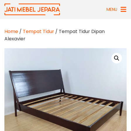
Skip
MENU
to
content
Home
/
Tempat Tidur
/ Tempat Tidur Dipan
Alexavier