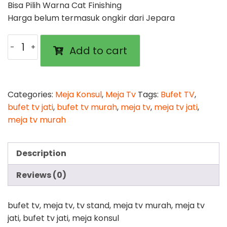
Bisa Pilih Warna Cat Finishing
Harga belum termasuk ongkir dari Jepara
Bufet
Add to cart
TV
Hubert
quantity
Categories:
Meja Konsul
,
Meja Tv
Tags:
Bufet TV
,
bufet tv jati
,
bufet tv murah
,
meja tv
,
meja tv jati
,
meja tv murah
Description
Reviews (0)
bufet tv, meja tv, tv stand, meja tv murah, meja tv
jati, bufet tv jati, meja konsul