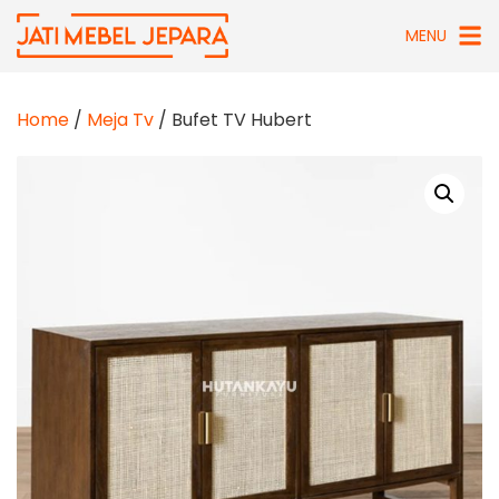
Skip
MENU
to
content
Home
/
Meja Tv
/ Bufet TV Hubert