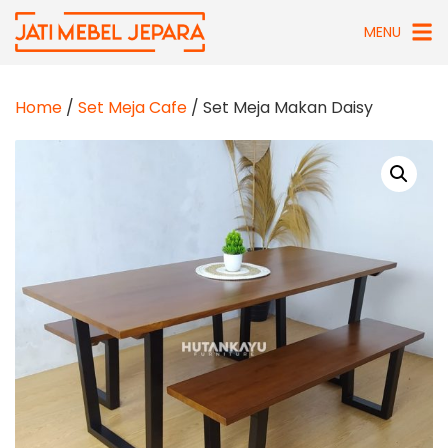
Skip
MENU
to
content
Home
/
Set Meja Cafe
/ Set Meja Makan Daisy